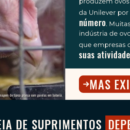
produzem ovos 
da Unilever por
número
. Muita
indústria de ov
que empresas 
suas atividad
MAS EX
magem de típica granja com gaiolas em bateria.
EIA DE SUPRIMENTOS
DEP