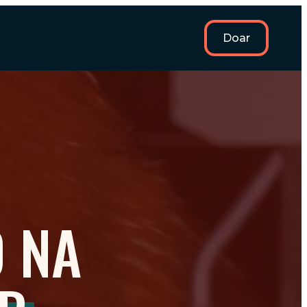
Doar
O NA