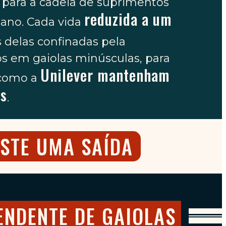
para a cadeia de suprimentos
reduzida a um
 ano. Cada vida
s delas confinadas pela
os em gaiolas minúsculas, para
Unilever mantenham
como a
es
.
ISTE UMA SAÍDA
ENDENTE DE GAIOLAS