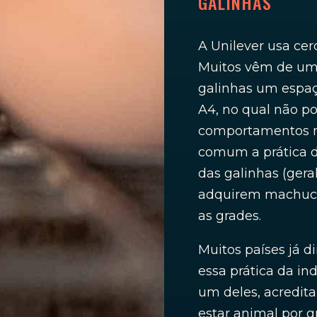
GALINHAS
A Unilever usa ce
Muitos vêm de um 
galinhas um espa
A4, no qual não po
comportamentos na
comum a prática d
das galinhas (gera
adquirem machuca
as grades.
Muitos países já 
essa prática da ind
um deles, acredit
estar animal por g