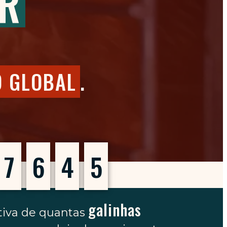
ER
 GLOBAL
.
7
6
4
5
galinhas
tiva de quantas